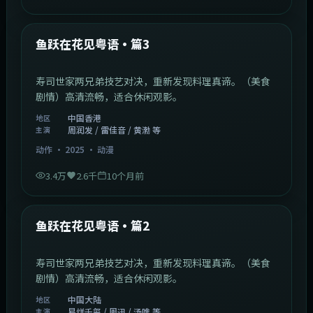
1:02:40
中国香港
最新
鱼跃在花见粤语·篇3
寿司世家两兄弟技艺对决，重新发现料理真谛。（美食
剧情）高清流畅，适合休闲观影。
中国香港
地区
周润发 / 雷佳音 / 黄渤 等
主演
动作
·
2025
·
动漫
3.4万
2.6千
10个月前
1:09:53
中国大陆
最新
鱼跃在花见粤语·篇2
寿司世家两兄弟技艺对决，重新发现料理真谛。（美食
剧情）高清流畅，适合休闲观影。
中国大陆
地区
易烊千玺 / 周迅 / 汤唯 等
主演