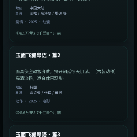
中国大陆
地区
汤唯 / 佘诗曼 / 周迅 等
主演
爱情
·
2025
·
动漫
6.1万
3.2千
8个月前
2:13:08
韩国
最新
玉面飞狐粤语·篇2
面具侠盗劫富济贫，揭开朝廷惊天阴谋。（古装动作）
高清流畅，适合休闲观影。
韩国
地区
佘诗曼 / 张译 / 黄渤
主演
动作
·
2025
·
电影
8.6万
3.7千
8个月前
1:07:39
中国大陆
最新
玉面飞狐粤语·篇3