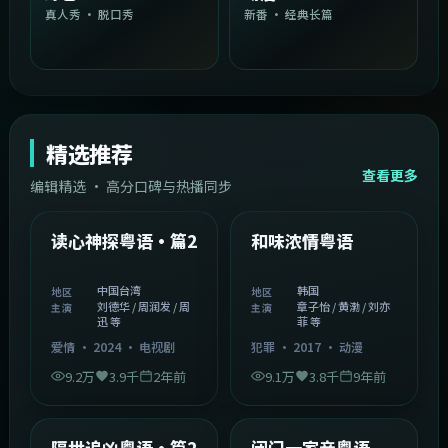
真人秀 · 脱口秀
新番 · 经典长篇
精选推荐
查看更多
编辑精选 · 高分口碑与热播同步
1:54:36
2:08:51
中国台湾
韩国
精选
精选
读心神探粤语·篇2
和味浓情粤语
中国台湾
韩国
地区
地区
刘德华 / 周润发 / 周
章子怡 / 黄渤 / 刘亦
主演
主演
迅 等
菲 等
爱情
·
2024
·
电视剧
犯罪
·
2017
·
动漫
9.2万
3.9千
2年前
9.1万
3.8千
9年前
2:05:21
1:06:37
韩国
中国香港
精选
精选
隔世追凶粤语·篇2
闭门一家亲粤语