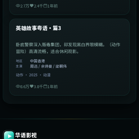
2.7万
2.4千
1年前
2:09:45
中国香港
最新
英雄故事粤语·篇3
卧底警察深入贩毒集团，却发现黑白界限模糊。（动作
冒险）高清流畅，适合休闲观影。
中国香港
地区
周迅 / 佘诗曼 / 梁朝伟
主演
动作
·
2025
·
动漫
8.6万
3.8千
1年前
华语影视