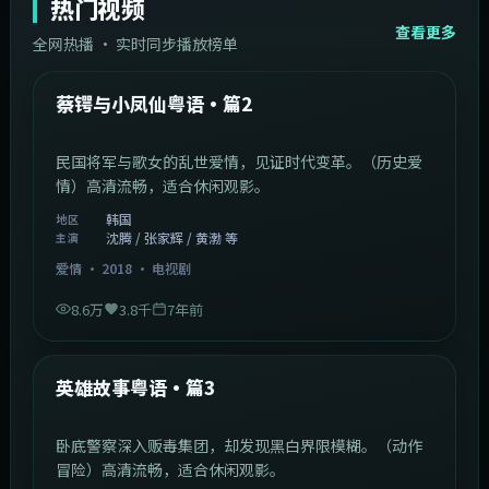
热门视频
查看更多
全网热播 · 实时同步播放榜单
44:14
韩国
热门
蔡锷与小凤仙粤语·篇2
民国将军与歌女的乱世爱情，见证时代变革。（历史爱
情）高清流畅，适合休闲观影。
韩国
地区
沈腾 / 张家辉 / 黄渤 等
主演
爱情
·
2018
·
电视剧
8.6万
3.8千
7年前
2:09:45
中国香港
热门
英雄故事粤语·篇3
卧底警察深入贩毒集团，却发现黑白界限模糊。（动作
冒险）高清流畅，适合休闲观影。