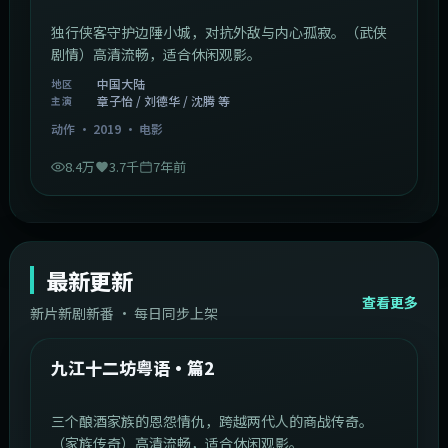
独行侠客守护边陲小城，对抗外敌与内心孤寂。（武侠
剧情）高清流畅，适合休闲观影。
中国大陆
地区
章子怡 / 刘德华 / 沈腾 等
主演
动作
·
2019
·
电影
8.4万
3.7千
7年前
最新更新
查看更多
新片新剧新番 · 每日同步上架
1:20:26
中国大陆
最新
九江十二坊粤语·篇2
三个酿酒家族的恩怨情仇，跨越两代人的商战传奇。
（家族传奇）高清流畅，适合休闲观影。