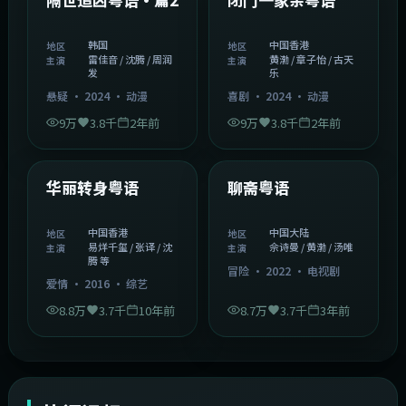
韩国
中国香港
地区
地区
雷佳音 / 沈腾 / 周润
黄渤 / 章子怡 / 古天
主演
主演
发
乐
悬疑
·
2024
·
动漫
喜剧
·
2024
·
动漫
9万
3.8千
2年前
9万
3.8千
2年前
1:27:50
2:02:43
中国香港
中国大陆
精选
精选
华丽转身粤语
聊斋粤语
中国香港
中国大陆
地区
地区
易烊千玺 / 张译 / 沈
佘诗曼 / 黄渤 / 汤唯
主演
主演
腾 等
冒险
·
2022
·
电视剧
爱情
·
2016
·
综艺
8.8万
3.7千
10年前
8.7万
3.7千
3年前