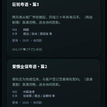
最新
巨轮粤语·篇3
两兄弟从船厂学徒做起，历经三十年商海沉浮。（商战
剧情）高清流畅，适合休闲观影。
韩国
地区
周迅 / 张译 / 周润发 等
主演
爱情
·
2025
·
电视剧
6.2千
2千
1年前
47:04
中国香港
最新
爱情全保粤语·篇2
保险员为完成任务，与客户签订恋爱保险契约。（浪漫
喜剧）高清流畅，适合休闲观影。
中国香港
地区
张家辉 / 周迅 / 梁朝伟 等
主演
爱情
·
2025
·
电视剧