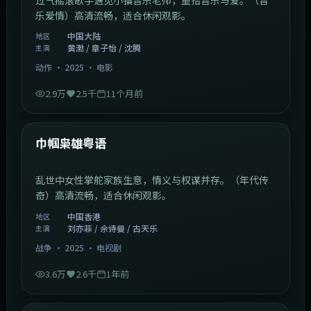
乐爱情）高清流畅，适合休闲观影。
中国大陆
地区
黄渤 / 章子怡 / 沈腾
主演
动作
·
2025
·
电影
2.9万
2.5千
11个月前
1:29:59
中国香港
最新
巾帼枭雄粤语
乱世中女性掌舵家族生意，情义与权谋并存。（年代传
奇）高清流畅，适合休闲观影。
中国香港
地区
刘亦菲 / 佘诗曼 / 古天乐
主演
战争
·
2025
·
电视剧
3.6万
2.6千
1年前
2:01:03
韩国