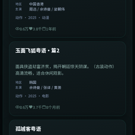
中国香港
地区
周迅 / 佘诗曼 / 梁朝伟
主演
动作
·
2025
·
动漫
8.6万
3.8千
1年前
2:13:08
韩国
热门
玉面飞狐粤语·篇2
面具侠盗劫富济贫，揭开朝廷惊天阴谋。（古装动作）
高清流畅，适合休闲观影。
韩国
地区
佘诗曼 / 张译 / 黄渤
主演
动作
·
2025
·
电影
8.6万
3.7千
8个月前
1:11:10
中国大陆
热门
孤城客粤语