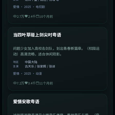
爱情
·
2025
·
电视剧
2.7万
2.4千
10个月前
1:23:05
中国大陆
最新
当四叶草碰上剑尖时粤语
问题少女加入高校击剑队，划出青春新篇章。（校园运
动）高清流畅，适合休闲观影。
中国大陆
地区
古天乐 / 张家辉 / 张译
主演
爱情
·
2025
·
动漫
7.2万
3.4千
11个月前
1:46:58
中国大陆
最新
爱情安歌粤语
过气摇滚歌手遇见小镇音乐老师，重拾音乐与爱。（音