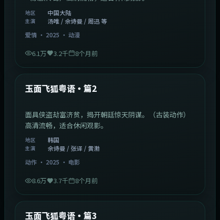
中国大陆
地区
汤唯 / 佘诗曼 / 周迅 等
主演
爱情
·
2025
·
动漫
6.1万
3.2千
8个月前
2:13:08
韩国
最新
玉面飞狐粤语·篇2
面具侠盗劫富济贫，揭开朝廷惊天阴谋。（古装动作）
高清流畅，适合休闲观影。
韩国
地区
佘诗曼 / 张译 / 黄渤
主演
动作
·
2025
·
电影
8.6万
3.7千
8个月前
1:07:39
中国大陆
最新
玉面飞狐粤语·篇3