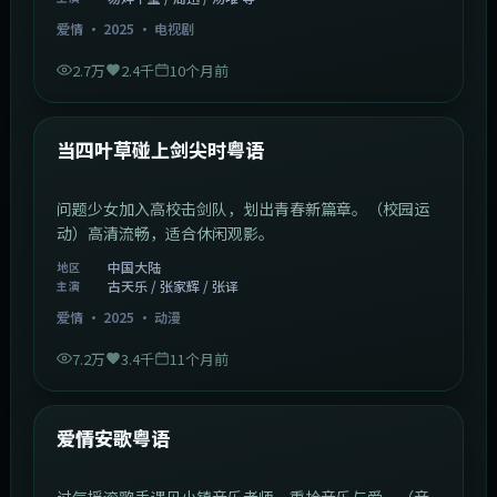
爱情
·
2025
·
电视剧
2.7万
2.4千
10个月前
1:23:05
中国大陆
最新
当四叶草碰上剑尖时粤语
问题少女加入高校击剑队，划出青春新篇章。（校园运
动）高清流畅，适合休闲观影。
中国大陆
地区
古天乐 / 张家辉 / 张译
主演
爱情
·
2025
·
动漫
7.2万
3.4千
11个月前
1:46:58
中国大陆
最新
爱情安歌粤语
过气摇滚歌手遇见小镇音乐老师，重拾音乐与爱。（音