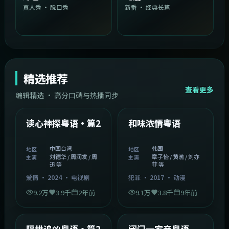
真人秀 · 脱口秀
新番 · 经典长篇
精选推荐
查看更多
编辑精选 · 高分口碑与热播同步
1:54:36
2:08:51
中国台湾
韩国
精选
精选
读心神探粤语·篇2
和味浓情粤语
中国台湾
韩国
地区
地区
刘德华 / 周润发 / 周
章子怡 / 黄渤 / 刘亦
主演
主演
迅 等
菲 等
爱情
·
2024
·
电视剧
犯罪
·
2017
·
动漫
9.2万
3.9千
2年前
9.1万
3.8千
9年前
2:05:21
1:06:37
韩国
中国香港
精选
精选
隔世追凶粤语·篇2
闭门一家亲粤语