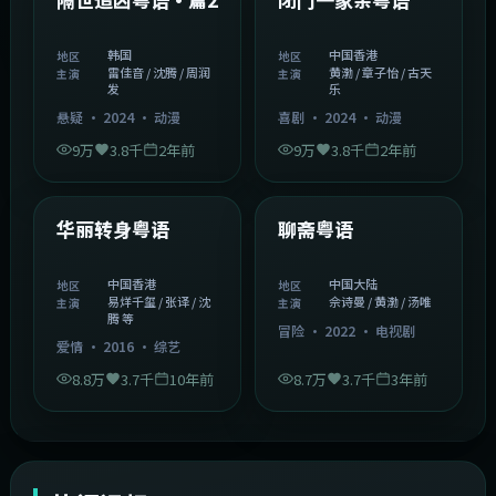
韩国
中国香港
地区
地区
雷佳音 / 沈腾 / 周润
黄渤 / 章子怡 / 古天
主演
主演
发
乐
悬疑
·
2024
·
动漫
喜剧
·
2024
·
动漫
9万
3.8千
2年前
9万
3.8千
2年前
1:27:50
2:02:43
中国香港
中国大陆
精选
精选
华丽转身粤语
聊斋粤语
中国香港
中国大陆
地区
地区
易烊千玺 / 张译 / 沈
佘诗曼 / 黄渤 / 汤唯
主演
主演
腾 等
冒险
·
2022
·
电视剧
爱情
·
2016
·
综艺
8.8万
3.7千
10年前
8.7万
3.7千
3年前