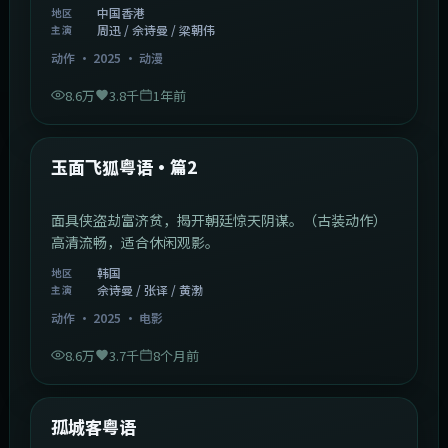
中国香港
地区
周迅 / 佘诗曼 / 梁朝伟
主演
动作
·
2025
·
动漫
8.6万
3.8千
1年前
2:13:08
韩国
热门
玉面飞狐粤语·篇2
面具侠盗劫富济贫，揭开朝廷惊天阴谋。（古装动作）
高清流畅，适合休闲观影。
韩国
地区
佘诗曼 / 张译 / 黄渤
主演
动作
·
2025
·
电影
8.6万
3.7千
8个月前
1:11:10
中国大陆
热门
孤城客粤语