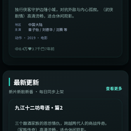
独行侠客守护边陲小城，对抗外敌与内心孤寂。（武侠
剧情）高清流畅，适合休闲观影。
中国大陆
地区
章子怡 / 刘德华 / 沈腾 等
主演
动作
·
2019
·
电影
8.4万
3.7千
7年前
最新更新
查看更多
新片新剧新番 · 每日同步上架
1:20:26
中国大陆
最新
九江十二坊粤语·篇2
三个酿酒家族的恩怨情仇，跨越两代人的商战传奇。
（家族传奇）高清流畅，适合休闲观影。