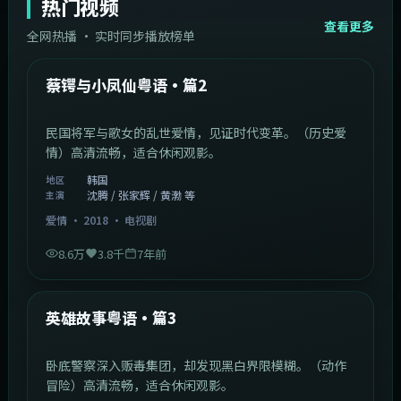
热门视频
查看更多
全网热播 · 实时同步播放榜单
44:14
韩国
热门
蔡锷与小凤仙粤语·篇2
民国将军与歌女的乱世爱情，见证时代变革。（历史爱
情）高清流畅，适合休闲观影。
韩国
地区
沈腾 / 张家辉 / 黄渤 等
主演
爱情
·
2018
·
电视剧
8.6万
3.8千
7年前
2:09:45
中国香港
热门
英雄故事粤语·篇3
卧底警察深入贩毒集团，却发现黑白界限模糊。（动作
冒险）高清流畅，适合休闲观影。