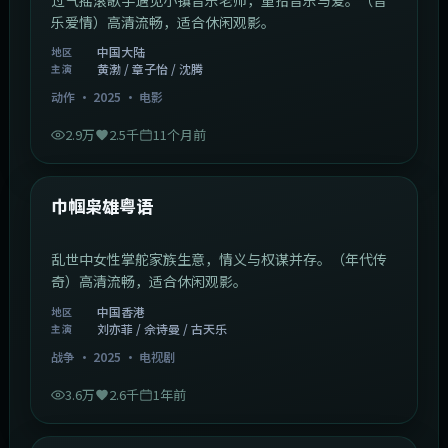
乐爱情）高清流畅，适合休闲观影。
中国大陆
地区
黄渤 / 章子怡 / 沈腾
主演
动作
·
2025
·
电影
2.9万
2.5千
11个月前
1:29:59
中国香港
最新
巾帼枭雄粤语
乱世中女性掌舵家族生意，情义与权谋并存。（年代传
奇）高清流畅，适合休闲观影。
中国香港
地区
刘亦菲 / 佘诗曼 / 古天乐
主演
战争
·
2025
·
电视剧
3.6万
2.6千
1年前
2:01:03
韩国