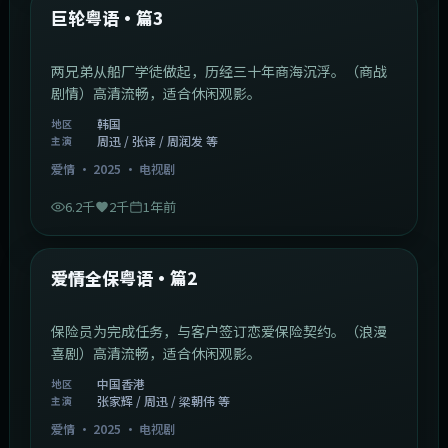
最新
巨轮粤语·篇3
两兄弟从船厂学徒做起，历经三十年商海沉浮。（商战
剧情）高清流畅，适合休闲观影。
韩国
地区
周迅 / 张译 / 周润发 等
主演
爱情
·
2025
·
电视剧
6.2千
2千
1年前
47:04
中国香港
最新
爱情全保粤语·篇2
保险员为完成任务，与客户签订恋爱保险契约。（浪漫
喜剧）高清流畅，适合休闲观影。
中国香港
地区
张家辉 / 周迅 / 梁朝伟 等
主演
爱情
·
2025
·
电视剧