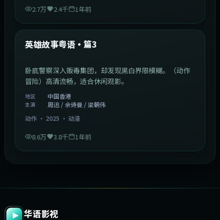
2.7万
2.4千
1年前
2:09:45
中国香港
最新
英雄故事粤语·篇3
卧底警察深入贩毒集团，却发现黑白界限模糊。（动作
冒险）高清流畅，适合休闲观影。
中国香港
地区
周迅 / 佘诗曼 / 梁朝伟
主演
动作
·
2025
·
动漫
8.6万
3.8千
1年前
华语影视