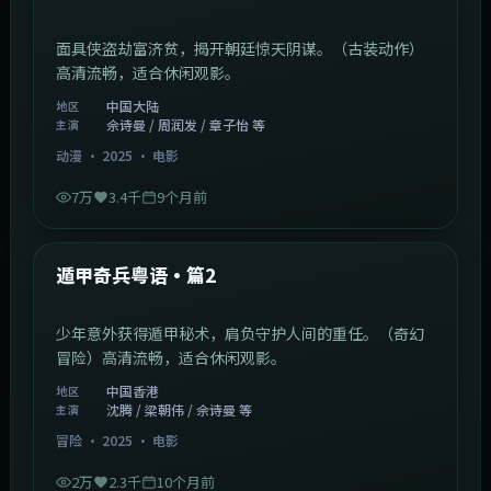
面具侠盗劫富济贫，揭开朝廷惊天阴谋。（古装动作）
高清流畅，适合休闲观影。
中国大陆
地区
佘诗曼 / 周润发 / 章子怡 等
主演
动漫
·
2025
·
电影
7万
3.4千
9个月前
1:10:21
中国香港
最新
遁甲奇兵粤语·篇2
少年意外获得遁甲秘术，肩负守护人间的重任。（奇幻
冒险）高清流畅，适合休闲观影。
中国香港
地区
沈腾 / 梁朝伟 / 佘诗曼 等
主演
冒险
·
2025
·
电影
2万
2.3千
10个月前