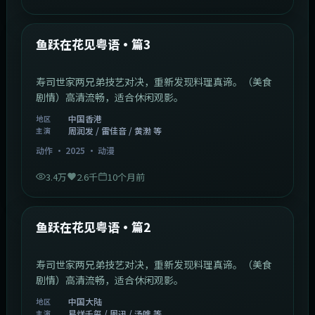
1:02:40
中国香港
最新
鱼跃在花见粤语·篇3
寿司世家两兄弟技艺对决，重新发现料理真谛。（美食
剧情）高清流畅，适合休闲观影。
中国香港
地区
周润发 / 雷佳音 / 黄渤 等
主演
动作
·
2025
·
动漫
3.4万
2.6千
10个月前
1:09:53
中国大陆
最新
鱼跃在花见粤语·篇2
寿司世家两兄弟技艺对决，重新发现料理真谛。（美食
剧情）高清流畅，适合休闲观影。
中国大陆
地区
易烊千玺 / 周迅 / 汤唯 等
主演